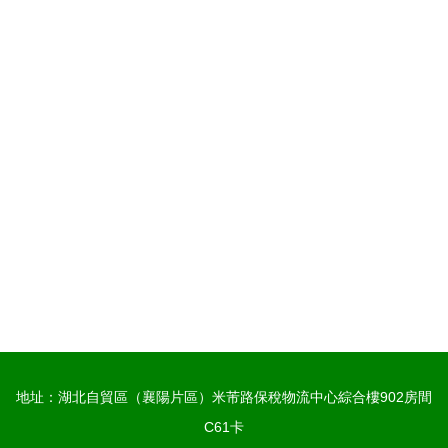
地址：湖北自貿區（襄陽片區）米芾路保稅物流中心綜合樓902房間
C61卡