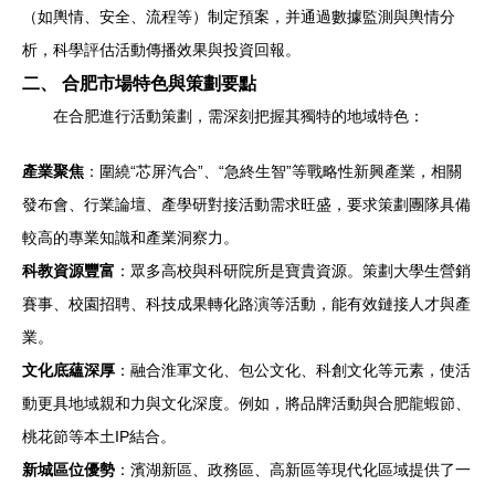
（如輿情、安全、流程等）制定預案，并通過數據監測與輿情分
析，科學評估活動傳播效果與投資回報。
二、 合肥市場特色與策劃要點
在合肥進行活動策劃，需深刻把握其獨特的地域特色：
產業聚焦
：圍繞“芯屏汽合”、“急終生智”等戰略性新興產業，相關
發布會、行業論壇、產學研對接活動需求旺盛，要求策劃團隊具備
較高的專業知識和產業洞察力。
科教資源豐富
：眾多高校與科研院所是寶貴資源。策劃大學生營銷
賽事、校園招聘、科技成果轉化路演等活動，能有效鏈接人才與產
業。
文化底蘊深厚
：融合淮軍文化、包公文化、科創文化等元素，使活
動更具地域親和力與文化深度。例如，將品牌活動與合肥龍蝦節、
桃花節等本土IP結合。
新城區位優勢
：濱湖新區、政務區、高新區等現代化區域提供了一