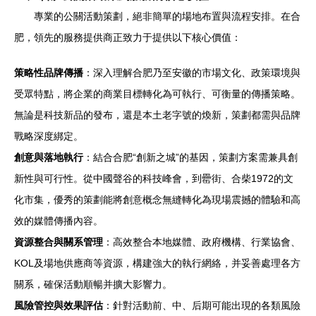
專業的公關活動策劃，絕非簡單的場地布置與流程安排。在合
肥，領先的服務提供商正致力于提供以下核心價值：
策略性品牌傳播
：深入理解合肥乃至安徽的市場文化、政策環境與
受眾特點，將企業的商業目標轉化為可執行、可衡量的傳播策略。
無論是科技新品的發布，還是本土老字號的煥新，策劃都需與品牌
戰略深度綁定。
創意與落地執行
：結合合肥“創新之城”的基因，策劃方案需兼具創
新性與可行性。從中國聲谷的科技峰會，到罍街、合柴1972的文
化市集，優秀的策劃能將創意概念無縫轉化為現場震撼的體驗和高
效的媒體傳播內容。
資源整合與關系管理
：高效整合本地媒體、政府機構、行業協會、
KOL及場地供應商等資源，構建強大的執行網絡，并妥善處理各方
關系，確保活動順暢并擴大影響力。
風險管控與效果評估
：針對活動前、中、后期可能出現的各類風險