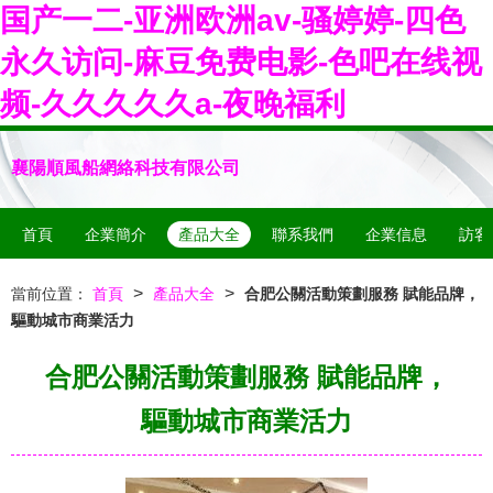
国产一二-亚洲欧洲av-骚婷婷-四色
永久访问-麻豆免费电影-色吧在线视
频-久久久久久a-夜晚福利
襄陽順風船網絡科技有限公司
首頁
企業簡介
產品大全
聯系我們
企業信息
訪客
>
>
當前位置：
首頁
產品大全
合肥公關活動策劃服務 賦能品牌，
驅動城市商業活力
合肥公關活動策劃服務 賦能品牌，
驅動城市商業活力