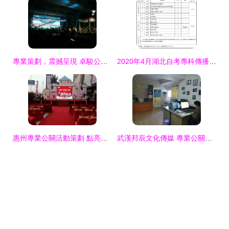
專業策劃，震撼呈現 卓駿公關打造高性價比聲光舞美與活動方案
2020年4月湖北自考專科傳播與策劃專業 考試科目解析與公關活動策劃就業前景
惠州專業公關活動策劃 點亮城市精彩，塑造品牌高光
武漢邦辰文化傳媒 專業公關活動策劃，塑造品牌價值新高度