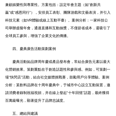
兼顧娛樂性與專業性。方案包括：設定年會主題（如“創新共
贏”或“感恩同行”），安排員工表彰、團隊游戲和文藝表演，并引入
科技元素（如VR體驗或線上互動平臺）。案例分析：一家科技公
司舉辦虛擬年會，通過直播和互動抽獎，不僅節省成本，還吸引了
全球員工參與，增強了企業文化的傳播。
四、慶典廣告活動策劃案例
慶典活動如品牌周年慶或產品發布會，常結合廣告元素以最大
化營銷效果。策劃重點在于創造話題性和參與感。例如，可策劃一
場“快閃店”活動，結合社交媒體挑戰賽，鼓勵用戶分享體驗。案例
分析：某飲料品牌在十周年慶典中，于城市中心設立互動裝置，邀
請消費者錄制祝福視頻，并在線上發起“十年回憶”話題，最終獲得
百萬級曝光，顯著提升了品牌忠誠度。
五、總結與建議