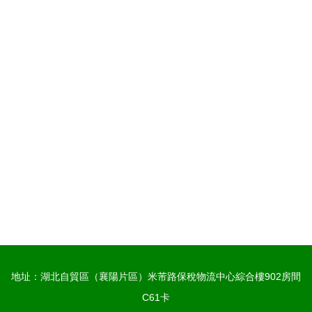
地址：湖北自貿區（襄陽片區）米芾路保稅物流中心綜合樓902房間
C61卡