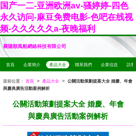
国产一二-亚洲欧洲av-骚婷婷-四色
永久访问-麻豆免费电影-色吧在线视
频-久久久久久a-夜晚福利
襄陽順風船網絡科技有限公司
首頁
企業簡介
產品大全
聯系我們
企業信息
訪客
>
>
當前位置：
首頁
產品大全
公關活動策劃提案大全 婚慶、年會
與慶典廣告活動案例解析
公關活動策劃提案大全 婚慶、年會
與慶典廣告活動案例解析